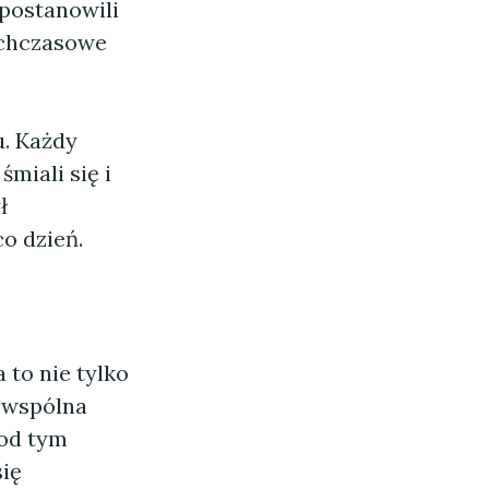
 postanowili
ychczasowe
u. Każdy
śmiali się i
ł
o dzień.
to nie tylko
 wspólna
pod tym
się