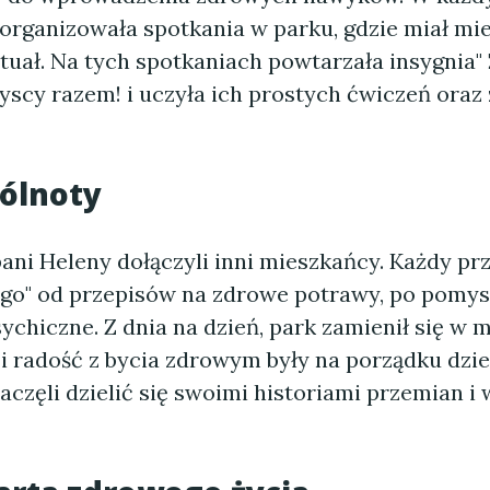
 organizowała spotkania w parku, gdzie miał mi
tuał. Na tych spotkaniach powtarzała insygnia"
scy razem! i uczyła ich prostych ćwiczeń ora
ólnoty
ni Heleny dołączyli inni mieszkańcy. Każdy prz
ego" od przepisów na zdrowe potrawy, po pomys
ychiczne. Z dnia na dzień, park zamienił się w m
a i radość z bycia zdrowym były na porządku dzi
częli dzielić się swoimi historiami przemian i 