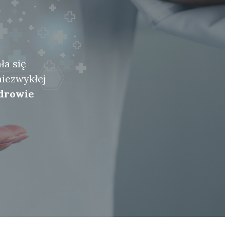
ła się
niezwykłej
zdrowie