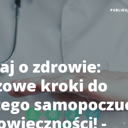
PUBLIKU
aj o zdrowie:
zowe kroki do
zego samopoczuc
owieczności! -