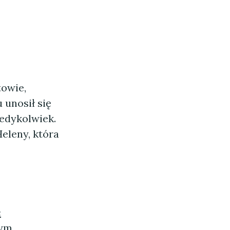
towie,
 unosił się
iedykolwiek.
Heleny, która
ć
dym