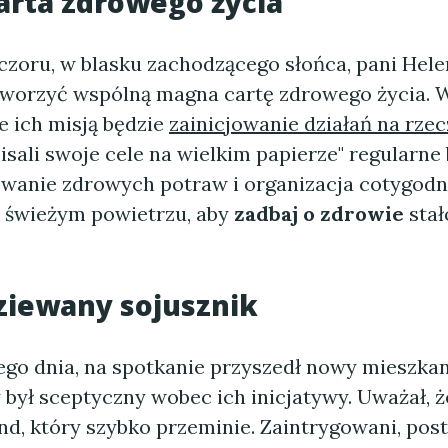
rta zdrowego życia
zoru, w blasku zachodzącego słońca, pani Helen
tworzyć wspólną magna cartę zdrowego życia. 
że ich misją będzie
zainicjowanie działań na rze
isali swoje cele na wielkim papierze" regularne 
wanie zdrowych potraw i organizacja cotygod
 świeżym powietrzu, aby
zadbaj o zdrowie
stał
ziewany sojusznik
go dnia, na spotkanie przyszedł nowy mieszkan
 był sceptyczny wobec ich inicjatywy. Uważał, ż
nd, który szybko przeminie. Zaintrygowani, pos