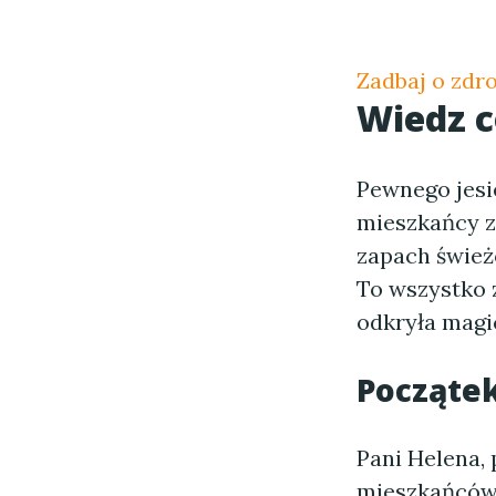
Zadbaj o zdr
Wiedz 
Pewnego jesi
mieszkańcy z
zapach świeżo
To wszystko z
odkryła mag
Począte
Pani Helena, 
mieszkańców