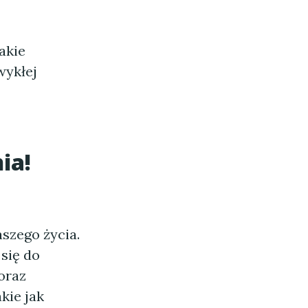
akie
wykłej
ia!
szego życia.
 się do
oraz
akie jak