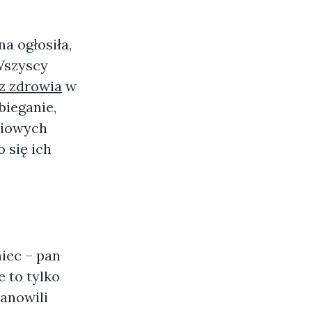
a ogłosiła,
Wszyscy
cz zdrowia
w
bieganie,
niowych
o się ich
iec – pan
e to tylko
tanowili