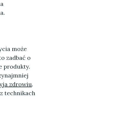
ia
a.
ycia może
to zadbać o
e produkty.
zynajmniej
yja zdrowiu
.
az technikach