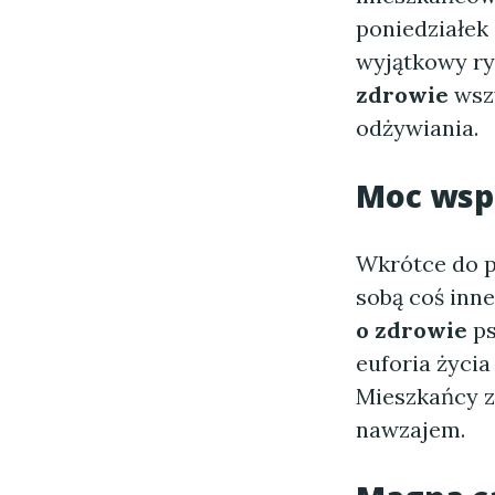
poniedziałek
wyjątkowy ry
zdrowie
wszy
odżywiania.
Moc wsp
Wkrótce do pa
sobą coś inn
o zdrowie
ps
euforia życi
Mieszkańcy za
nawzajem.