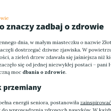
owie
co znaczy
zadbaj o zdrowie
ennego dnia, w małym miasteczku o nazwie Zło
aczęli dostrzegać dziwne zjawiska. W powietrzu
ści, a zieleń drzew zdawała się jaśniejsza niż k
aczęło się od jednej niezwykłej postaci – pani 
iczną moc
dbania o zdrowie
.
k przemiany
pełna energii seniora, postanowiła
zainspirowa
 do wprowadzenia zdrowych nawyków. W każ