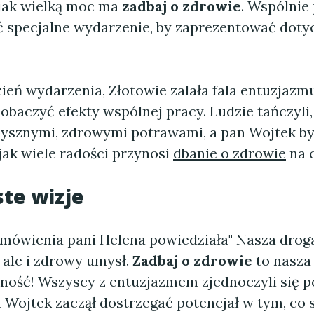
jak wielką moc ma
zadbaj o zdrowie
. Wspólnie
 specjalne wydarzenie, by zaprezentować dot
ień wydarzenia, Złotowie zalała fala entuzjazm
zobaczyć efekty wspólnej pracy. Ludzie tańczyli, 
pysznymi, zdrowymi potrawami, a pan Wojtek by
jak wiele radości przynosi
dbanie o zdrowie
na c
ste wizje
mówienia pani Helena powiedziała" Nasza droga 
 ale i zdrowy umysł.
Zadbaj o zdrowie
to nasza
ność! Wszyscy z entuzjazmem zjednoczyli się 
 Wojtek zaczął dostrzegać potencjał w tym, co 