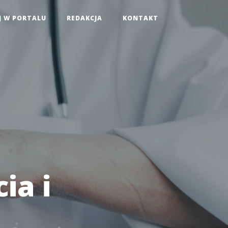
J W PORTALU
REDAKCJA
KONTAKT
ia i