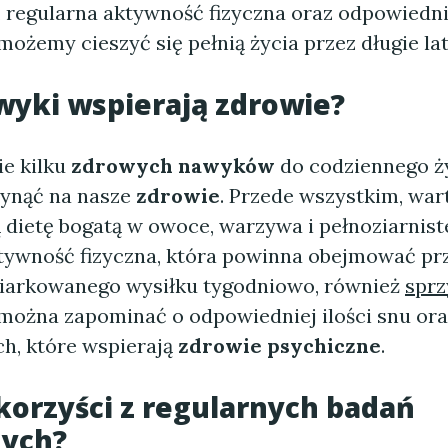
, regularna aktywność fizyczna oraz odpowiedn
możemy cieszyć się pełnią życia przez długie lat
wyki wspierają zdrowie?
e kilku
zdrowych nawyków
do codziennego ż
ynąć na nasze
zdrowie
. Przede wszystkim, war
 dietę bogatą w owoce, warzywa i pełnoziarnist
tywność fizyczna, która powinna obejmować pr
iarkowanego wysiłku tygodniowo, również
sprz
 można zapominać o odpowiedniej ilości snu or
ch, które wspierają
zdrowie psychiczne
.
 korzyści z regularnych badań
nych?