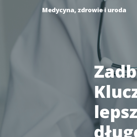
Medycyna, zdrowie i uroda
Zadb
Kluc
leps
dług