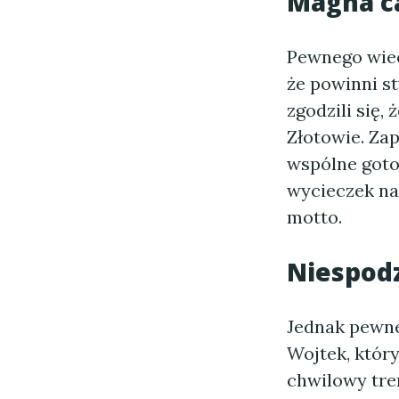
Magna ca
Pewnego wiec
że powinni s
zgodzili się, 
Złotowie. Zap
wspólne goto
wycieczek na
motto.
Niespod
Jednak pewne
Wojtek, który
chwilowy tre