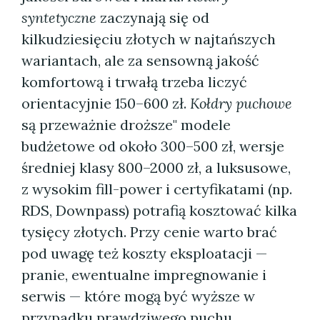
syntetyczne
zaczynają się od
kilkudziesięciu złotych w najtańszych
wariantach, ale za sensowną jakość
komfortową i trwałą trzeba liczyć
orientacyjnie 150–600 zł.
Kołdry puchowe
są przeważnie droższe" modele
budżetowe od około 300–500 zł, wersje
średniej klasy 800–2000 zł, a luksusowe,
z wysokim fill-power i certyfikatami (np.
RDS, Downpass) potrafią kosztować kilka
tysięcy złotych. Przy cenie warto brać
pod uwagę też koszty eksploatacji —
pranie, ewentualne impregnowanie i
serwis — które mogą być wyższe w
przypadku prawdziwego puchu.